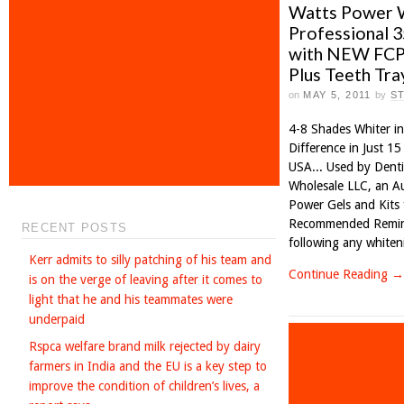
Watts Power 
Professional 
with NEW FCP
Plus Teeth Tra
on
MAY 5, 2011
by
S
4-8 Shades Whiter i
Difference in Just 1
USA... Used by Dent
Wholesale LLC, an Au
Power Gels and Kits
Recommended Reminer
RECENT POSTS
following any whiteni
Kerr admits to silly patching of his team and
Continue Reading
→
is on the verge of leaving after it comes to
light that he and his teammates were
underpaid
Rspca welfare brand milk rejected by dairy
farmers in India and the EU is a key step to
improve the condition of children’s lives, a