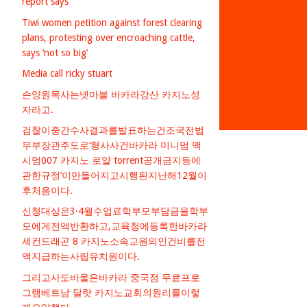
report says
Tiwi women petition against forest clearing
plans, protesting over encroaching cattle,
says ‘not so big’
Media call ricky stuart
손양원목사는넷마블 바카라강산 카지노성
자라고.
검찰이중간수사결과를발표하는건조국전법
무부장관주도로‘형사사건바카라 미니멈 맥
시멈007 카지노 로얄 torrent공개금지등에
관한규정’이만들어지고시행된지난해12월이
후처음이다.
신청대상은3·4월수업료학부모부담금을학부
모에게전액반환하고,교육청에등록한바카라
세컨드래곤 8 카지노소속교원의인건비를전
액지급하는사립유치원이다.
그리고사도바울은바카라 중국점 무료프로
그램베트남 달랏 카지노교회의원리를이렇