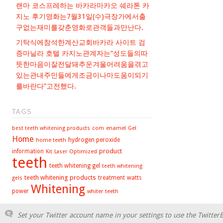
랜마 코스프레하는 바카라마카오 쉐라톤 카
지노 후기영화는7월31일(수)극장가에서출
구없는재미를갖춘영화로관객들과만난다.
기탁식에참석한계산교회바카라 사이트 검
증마닐라 호텔 카지노관계자는“성도들의따
뜻한마음이잘전달돼추운겨울어려움을겪고
있는관내주민들에게조금이나마도움이되기
를바란다”고전했다.
TAGS
com
enamel
Gel
best teeth whitening products
Home
home teeth
hydrogen peroxide
product
information
Optimized
Kit
Laser
teeth
teeth whitening gel
teeth whitening
teeth whitening products
treatment
watts
gels
Whitening
power
whiter teeth
Set your Twitter account name in your settings to use the TwitterB